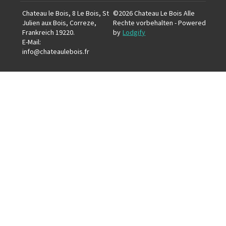
Chateau le Bois, 8 Le Bois, St
©
2026
Chateau Le Bois
Alle
Julien aux Bois, Correze,
Rechte vorbehalten
- Powered
Frankreich 19220
.
by
Lodgify
E-Mail
:
info@chateaulebois.fr
+33684215049