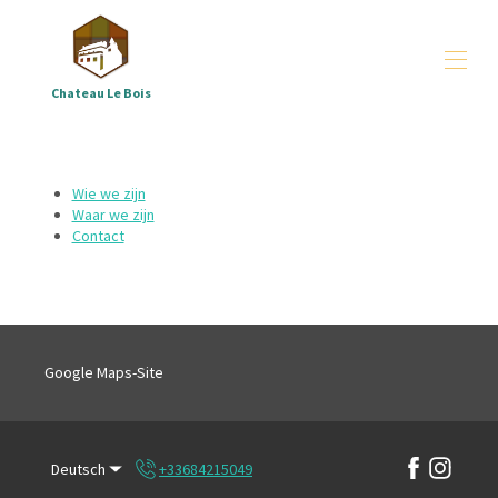
Chateau Le Bois
Château & Gîtes
Vereinbarungen
▾
Wie we zijn
Gruppen
▾
Waar we zijn
Contact
Alle Objekte
▾
Wo – und wer sind wir
▾
Downloads
▾
Correze
Google Maps-Site
Deutsch
+33684215049