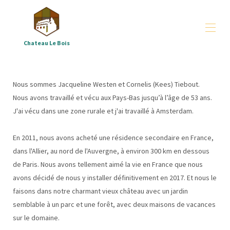
Chateau Le Bois
Home
dispositions
▾
Nous sommes Jacqueline Westen et Cornelis (Kees) Tiebout.
groupes
▾
Nous avons travaillé et vécu aux Pays-Bas jusqu’à l’âge de 53 ans.
Toutes les propriétés
▾
J'ai vécu dans une zone rurale et j'ai travaillé à Amsterdam.
Où - et qui sommes-nous
▾
Téléchargements
▾
En 2011, nous avons acheté une résidence secondaire en France,
Correze
dans l'Allier, au nord de l'Auvergne, à environ 300 km en dessous
de Paris. Nous avons tellement aimé la vie en France que nous
avons décidé de nous y installer définitivement en 2017. Et nous le
faisons dans notre charmant vieux château avec un jardin
semblable à un parc et une forêt, avec deux maisons de vacances
sur le domaine.