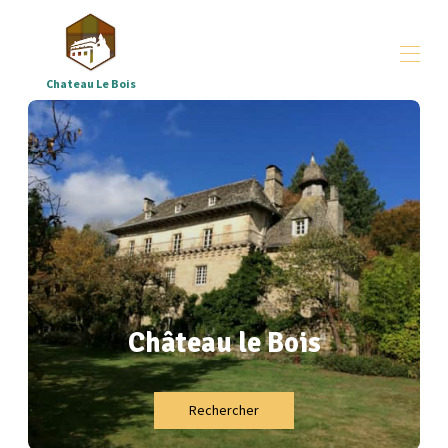
Chateau Le Bois
Home
dispositions
▾
groupes
▾
Toutes les propriétés
▾
Où - et qui sommes-nous
▾
Téléchargements
▾
Correze
Château le Bois
Rechercher